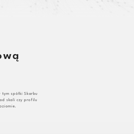
kową
 tym spółki Skarbu
d skali czy profilu
oziomie.