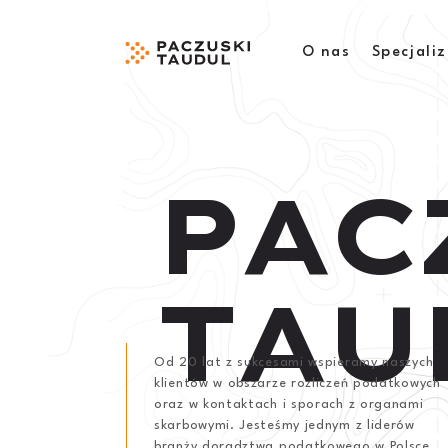
O nas
Specjaliz
P
A
C
T
A
U
Od 20 lat z sukcesami wspieramy naszych
klientów w obszarze rozliczeń podatkowych
oraz w kontaktach i sporach z organami
skarbowymi. Jesteśmy jednym z liderów
branży doradztwa podatkowego w Polsce.