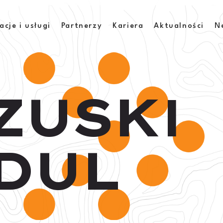
acje i usługi
Partnerzy
Kariera
Aktualności
N
Z
U
S
K
I
D
U
L